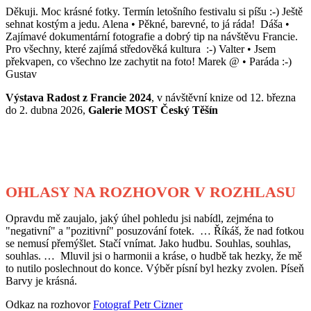
Děkuji. Moc krásné fotky. Termín letošního festivalu si píšu :-) Ještě
sehnat kostým a jedu. Alena • Pěkné, barevné, to já ráda! Dáša •
Zajímavé dokumentární fotografie a dobrý tip na návštěvu Francie.
Pro všechny, které zajímá středověká kultura :-) Valter • Jsem
překvapen, co všechno lze zachytit na foto! Marek @ • Paráda :-)
Gustav
Výstava Radost z Francie 2024
, v návštěvní knize od 12. března
do 2. dubna 2026,
Galerie MOST Český Těšín
OHLASY NA ROZHOVOR V ROZHLASU
Opravdu mě zaujalo, jaký úhel pohledu jsi nabídl, zejména to
"negativní" a "pozitivní" posuzování fotek. … Říkáš, že nad fotkou
se nemusí přemýšlet. Stačí vnímat. Jako hudbu. Souhlas, souhlas,
souhlas. … Mluvil jsi o harmonii a kráse, o hudbě tak hezky, že mě
to nutilo poslechnout do konce. Výběr písní byl hezky zvolen. Píseň
Barvy je krásná.
Odkaz na rozhovor
Fotograf Petr Cizner