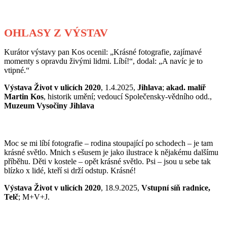
OHLASY Z VÝSTAV
Kurátor výstavy pan Kos ocenil: „Krásné fotografie, zajímavé
momenty s opravdu živými lidmi. Líbí!“, dodal: „A navíc je to
vtipné.“
Výstava Život v ulicích 2020
, 1.4.2025,
Jihlava
;
akad. malíř
Martin Kos
, historik umění; vedoucí Společensky-vědního odd.,
Muzeum Vysočiny Jihlava
Moc se mi líbí fotografie – rodina stoupající po schodech – je tam
krásné světlo. Mnich s ešusem je jako ilustrace k nějakému dalšímu
příběhu. Děti v kostele – opět krásné světlo. Psi – jsou u sebe tak
blízko x lidé, kteří si drží odstup. Krásné!
Výstava Život v ulicích 2020
, 18.9.2025,
Vstupní síň radnice,
Telč
; M+V+J.