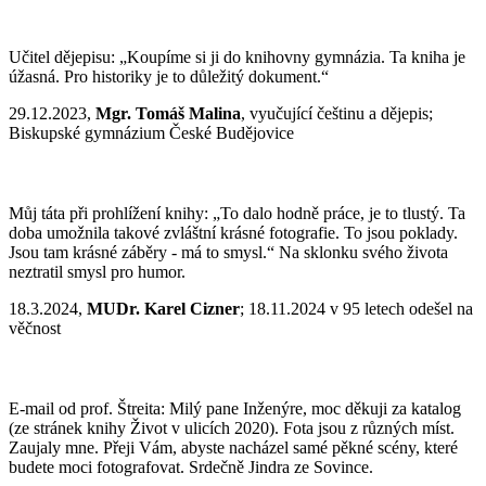
Učitel dějepisu: „Koupíme si ji do knihovny gymnázia. Ta kniha je
úžasná. Pro historiky je to důležitý dokument.“
29.12.2023,
Mgr. Tomáš Malina
, vyučující češtinu a dějepis;
Biskupské gymnázium České Budějovice
Můj táta při prohlížení knihy: „To dalo hodně práce, je to tlustý. Ta
doba umožnila takové zvláštní krásné fotografie. To jsou poklady.
Jsou tam krásné záběry - má to smysl.“ Na sklonku svého života
neztratil smysl pro humor.
18.3.2024,
MUDr. Karel Cizner
; 18.11.2024 v 95 letech odešel na
věčnost
E-mail od prof. Štreita: Milý pane Inženýre, moc děkuji za katalog
(ze stránek knihy Život v ulicích 2020). Fota jsou z různých míst.
Zaujaly mne. Přeji Vám, abyste nacházel samé pěkné scény, které
budete moci fotografovat. Srdečně Jindra ze Sovince.