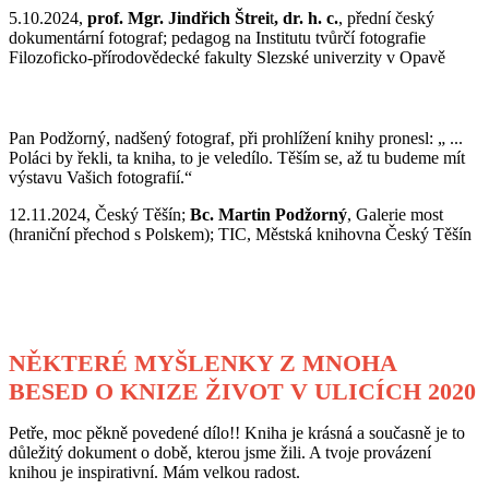
5.10.2024,
prof. Mgr. Jindřich Štrei
t
, dr. h. c.
, přední český
dokumentární fotograf; pedagog na Institutu tvůrčí fotografie
Filozoficko-přírodovědecké fakulty Slezské univerzity v Opavě
Pan Podžorný, nadšený fotograf, při prohlížení knihy pronesl: „ ...
Poláci by řekli, ta kniha, to je veledílo. Těším se, až tu budeme mít
výstavu Vašich fotografií.“
12.11.2024, Český Těšín;
Bc. Martin Podžorný
, Galerie most
(hraniční přechod s Polskem); TIC, Městská knihovna Český Těšín
NĚKTERÉ MYŠLENKY Z MNOHA
BESED O KNIZE ŽIVOT V ULICÍCH 2020
Petře, moc pěkně povedené dílo!! Kniha je krásná a současně je to
důležitý dokument o době, kterou jsme žili. A tvoje provázení
knihou je inspirativní. Mám velkou radost.