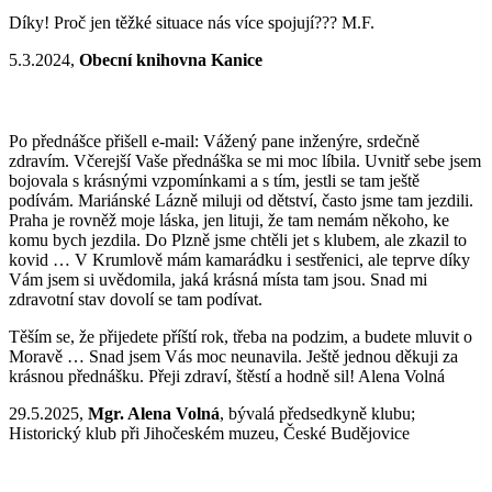
Díky! Proč jen těžké situace nás více spojují??? M.F.
5.3.2024,
Obecní knihovna Kanice
Po přednášce přišell e-mail: Vážený pane inženýre, srdečně
zdravím. Včerejší Vaše přednáška se mi moc líbila. Uvnitř sebe jsem
bojovala s krásnými vzpomínkami a s tím, jestli se tam ještě
podívám. Mariánské Lázně miluji od dětství, často jsme tam jezdili.
Praha je rovněž moje láska, jen lituji, že tam nemám někoho, ke
komu bych jezdila. Do Plzně jsme chtěli jet s klubem, ale zkazil to
kovid … V Krumlově mám kamarádku i sestřenici, ale teprve díky
Vám jsem si uvědomila, jaká krásná místa tam jsou. Snad mi
zdravotní stav dovolí se tam podívat.
Těším se, že přijedete příští rok, třeba na podzim, a budete mluvit o
Moravě … Snad jsem Vás moc neunavila. Ještě jednou děkuji za
krásnou přednášku. Přeji zdraví, štěstí a hodně sil! Alena Volná
29.5.2025,
Mgr. Alena Volná
, bývalá předsedkyně klubu;
Historický klub při Jihočeském muzeu, České Budějovice