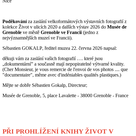
Nice
Poděkování
za zaslání velkoformátových výstavních fotografií z
kolekce Život v ulicích 2020 a dalších výstav 2026 do
Musée de
Grenoble
ve městě
Grenoble ve Francii
(jedno z
nejvýznamnějších muzeí ve Francii).
Sébastien GOKALP
, ředitel muzea 22. června 2026 napsal:
děkuji vám za zaslání vašich fotografií …. které jsou
„dokumentární” a současně mají nepopiratelné výtvarné kvality.
(Cher Monsieur, je vous remercie de l'envoi de vos photos .... que
"documentaire", même avec d'indéniables qualités plastiques.)
Mějte se dobře
Sébastien Gokalp, Directeur;
Musée de Grenoble, 5, place Lavalette - 38000 Grenoble - France
PŘI PROHLÍŽENÍ KNIHY ŽIVOT V