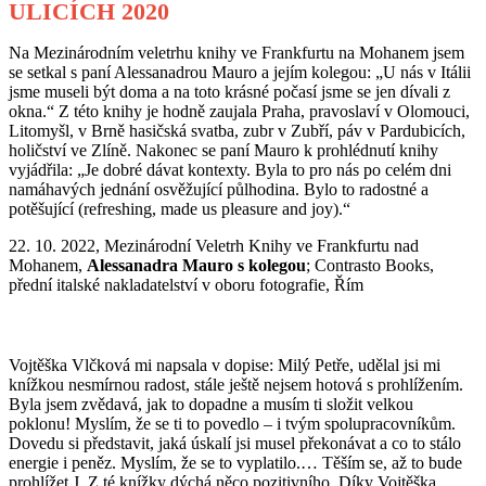
ULICÍCH 2020
Na Mezinárodním veletrhu knihy ve Frankfurtu na Mohanem jsem
se setkal s paní Alessanadrou Mauro a jejím kolegou: „U nás v Itálii
jsme museli být doma a na toto krásné počasí jsme se jen dívali z
okna.“ Z této knihy je hodně zaujala Praha, pravoslaví v Olomouci,
Litomyšl, v Brně hasičská svatba, zubr v Zubří, páv v Pardubicích,
holičství ve Zlíně. Nakonec se paní Mauro k prohlédnutí knihy
vyjádřila: „Je dobré dávat kontexty. Byla to pro nás po celém dni
namáhavých jednání osvěžující půlhodina. Bylo to radostné a
potěšující (refreshing, made us pleasure and joy).“
22. 10. 2022, Mezinárodní Veletrh Knihy ve Frankfurtu nad
Mohanem,
Alessanadra Mauro s kolegou
; Contrasto Books,
přední italské nakladatelství v oboru fotografie, Řím
Vojtěška Vlčková mi napsala v dopise: Milý Petře, udělal jsi mi
knížkou nesmírnou radost, stále ještě nejsem hotová s prohlížením.
Byla jsem zvědavá, jak to dopadne a musím ti složit velkou
poklonu! Myslím, že se ti to povedlo – i tvým spolupracovníkům.
Dovedu si představit, jaká úskalí jsi musel překonávat a co to stálo
energie i peněz. Myslím, že se to vyplatilo.… Těším se, až to bude
prohlížet J. Z té knížky dýchá něco pozitivního. Díky Vojtěška