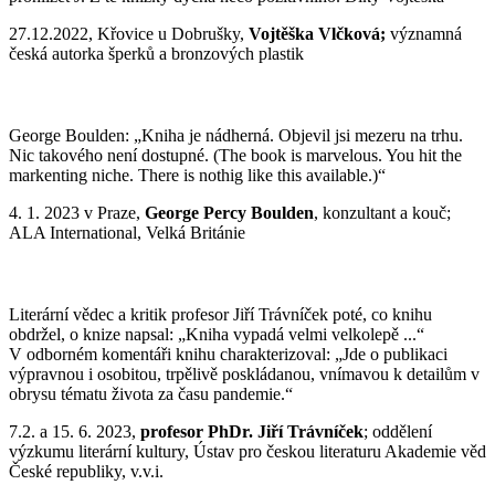
27.12.2022, Křovice u Dobrušky,
Vojtěška Vlčková;
významná
česká autorka šperků a bronzových plastik
George Boulden: „Kniha je nádherná. Objevil jsi mezeru na trhu.
Nic takového není dostupné. (The book is marvelous. You hit the
markenting niche. There is nothig like this available.)“
4. 1. 2023 v Praze,
George Percy Boulden
, konzultant a kouč;
ALA International, Velká Británie
Literární vědec a kritik profesor Jiří Trávníček poté, co knihu
obdržel, o knize napsal: „Kniha vypadá velmi velkolepě ...“
V odborném komentáři knihu charakterizoval: „Jde o publikaci
výpravnou i osobitou, trpělivě poskládanou, vnímavou k detailům v
obrysu tématu života za času pandemie.“
7.2. a 15. 6. 2023,
profesor PhDr. Jiří Trávníček
; oddělení
výzkumu literární kultury, Ústav pro českou literaturu Akademie věd
České republiky, v.v.i.