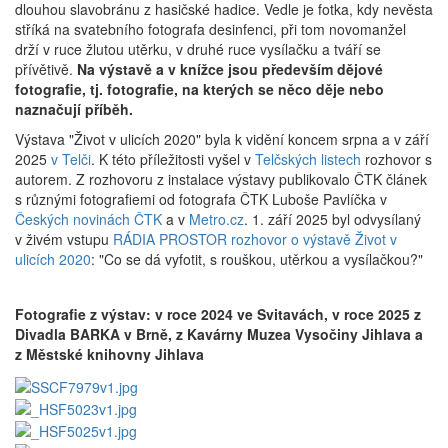
dlouhou slavobránu z hasičské hadice. Vedle je fotka, kdy nevěsta
stříká na svatebního fotografa desinfenci, při tom novomanžel
drží v ruce žlutou utěrku, v druhé ruce vysílačku a tváří se
přívětivě.
Na výstavě a v knížce jsou především dějové
fotografie, tj. fotografie, na kterých se něco děje nebo
naznačují příběh.
Výstava "Život v ulicích 2020" byla k vidění koncem srpna a v září
2025
v Telči
. K této příležitosti vyšel v
Telčských listech
rozhovor s
autorem. Z rozhovoru z instalace výstavy publikovalo ČTK článek
s různými fotografiemi od fotografa ČTK Luboše Pavlíčka v
Českých novinách ČTK
a v
Metro.cz
. 1. září 2025 byl odvysílaný
v živém vstupu
RÁDIA PROSTOR rozhovor o výstavě Život v
ulicích 2020
: "Co se dá vyfotit, s rouškou, utěrkou a vysílačkou?"
Fotografie z výstav: v roce 2024 ve Svitavách, v roce 2025 z
Divadla BARKA v Brně, z Kavárny Muzea Vysočiny Jihlava a
z Městské knihovny Jihlava