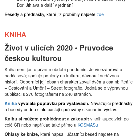
Bor, Jihlava a další v jednání
Besedy a přednášky, které již proběhly najdete
zde
KNIHA
Život v ulicích 2020 • Průvodce
českou kulturou
Kniha není jen o prvním období pandemie. Je vícežánrová a
nadčasová; spojuje pohledy na kulturu, dávnou i nedávnou
historii. Odborníci její obsah charakterizovali dvěma osami: Reálie
– Cestování a Umění – Street fotografie. Jedná se o výpravnou
publikaci s 270 fotografiemi na 240 stranách.
Kniha
vyvolala poptávku pro výstavách.
Navazující přednášky
a besedy budou stále častěji spojovány s konáním výstav.
Knihu si můžete prohlédnout a zakoupit
v knihkupectvích po
celé ČR nebo například také přímo u
KOSMASu
Ohlasy ke knize,
které napsali účastníci besed najdete na