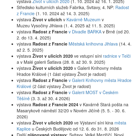
výstava
Život v ulicích 2020
(1. 10. 2024 až 16. 1. 2025)
Středisko kulturních služeb Fabrika, Svitavy, 4. NP:
Radost
z Francie
(1. 10. 2024 až 14. 3. 2025)
výstava
Život v ulicích
v
Kavárně Muzeum
v
Muzeu Vysočiny Jihlava (1. 4. 2025 až 11. 5. 2025)
výstava
Radost z Francie
v Divadle BARKA
v Brně (od 20.
2. do 13. 4. 2025)
výstava
Radost z Francie
Městská knihovna Jihlava
(14. 4.
až 2. 5. 2025)
výstava
Život v ulicích 2020
ve vstupní síni
radnice v Telči
a v Malé galerii Šatlava (28. 8. až 30. 9. 2025)
výstava
Život v ulicích 2020
v Galerii Knihovny města
Hradce Králové (1 část výstavy Život je radost)
výstava
Radost z Francie
v Galerii Knihovny města Hradce
Králové
(2 část výstavy Život je radost)
výstava
Radost z Francie
v Galerii MOST v Českém
Těšíně
(3. 3. až 30. 4 2026)
výstava
Radost z Francie 2024
v Kavárně Stará pošta na
Masarykově náměstí 32/20 v Novém Jičíně (5. 5. - 30. 6.
2026)
výstava
Život v ulicích 2020
ve Výstavní síni kina
města
Kaplice
u Českých Budějovic
od 12. 6. do 31. 8. 2026
Další
plánované
výstavy
: Svitavy, Velké Meziříčí, Nový