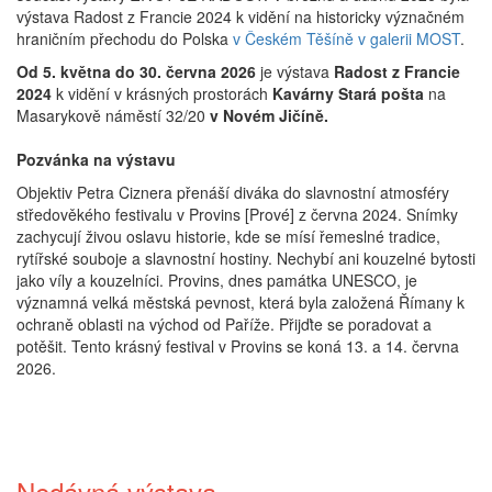
výstava Radost z Francie 2024 k vidění na historicky význačném
hraničním přechodu do Polska
v Českém Těšíně v galerii MOST
.
Od 5. května do 30. června 2026
je výstava
Radost z Francie
2024
k vidění v krásných prostorách
Kavárny Stará pošta
na
Masarykově náměstí 32/20
v Novém Jičíně.
Pozvánka na výstavu
Objektiv Petra Ciznera přenáší diváka do slavnostní atmosféry
středověkého festivalu v Provins [Prové] z června 2024. Snímky
zachycují živou oslavu historie, kde se mísí řemeslné tradice,
rytířské souboje a slavnostní hostiny. Nechybí ani kouzelné bytosti
jako víly a kouzelníci. Provins, dnes památka UNESCO, je
významná velká městská pevnost, která byla založená Římany k
ochraně oblasti na východ od Paříže. Přijďte se poradovat a
potěšit. Tento krásný festival v Provins se koná 13. a 14. června
2026.
Nedávná výstava